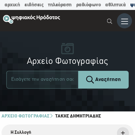
αρχική
ειδήσεις
τηλεόραση
ραδιόφωνο
αθλητικά
ψ
Μενο
Αρχείο Φωτογραφίας
Αναζήτηση
ΑΡΧΕΙΟ ΦΩΤΟΓΡΑΦΙΑΣ
ΤΆΚΗΣ ΔΗΜΗΤΡΙΆΔΗΣ
Η Συλλογή