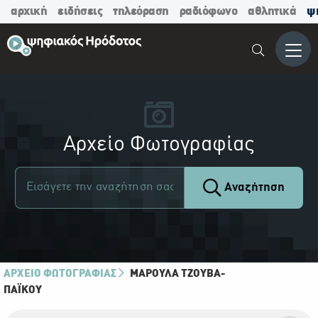
αρχική
ειδήσεις
τηλεόραση
ραδιόφωνο
αθλητικά
ψ
Μενο
Αρχείο Φωτογραφίας
Αναζήτηση
ΑΡΧΕΙΟ ΦΩΤΟΓΡΑΦΙΑΣ
ΜΑΡΟΎΛΑ ΤΖΟΎΒΑ-
ΠΑΪ́ΚΟΥ