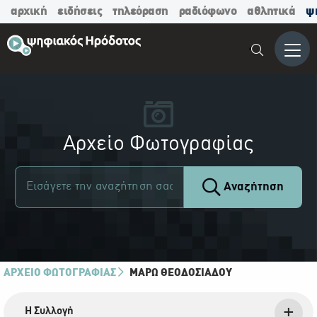
αρχική
ειδήσεις
τηλεόραση
ραδιόφωνο
αθλητικά
ψ
Μενο
Αρχείο Φωτογραφίας
Αναζήτηση
ΑΡΧΕΙΟ ΦΩΤΟΓΡΑΦΙΑΣ
ΜΆΡΩ ΘΕΟΔΟΣΙΆΔΟΥ
Η Συλλογή