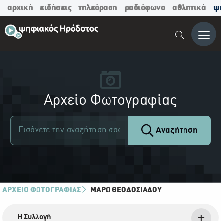
αρχική
ειδήσεις
τηλεόραση
ραδιόφωνο
αθλητικά
ψ
Μενο
Αρχείο Φωτογραφίας
Αναζήτηση
ΑΡΧΕΙΟ ΦΩΤΟΓΡΑΦΙΑΣ
ΜΆΡΩ ΘΕΟΔΟΣΙΆΔΟΥ
Η Συλλογή