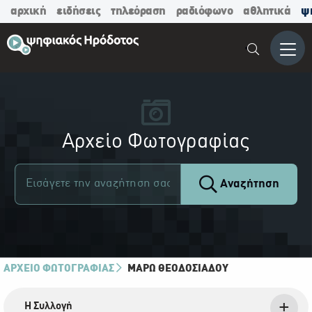
αρχική
ειδήσεις
τηλεόραση
ραδιόφωνο
αθλητικά
ψ
Μενο
Αρχείο Φωτογραφίας
Αναζήτηση
ΑΡΧΕΙΟ ΦΩΤΟΓΡΑΦΙΑΣ
ΜΆΡΩ ΘΕΟΔΟΣΙΆΔΟΥ
Η Συλλογή