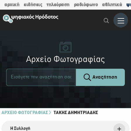
αρχική
ειδήσεις
τηλεόραση
ραδιόφωνο
αθλητικά
ψ
Μενο
Αρχείο Φωτογραφίας
Αναζήτηση
ΑΡΧΕΙΟ ΦΩΤΟΓΡΑΦΙΑΣ
ΤΆΚΗΣ ΔΗΜΗΤΡΙΆΔΗΣ
Η Συλλογή