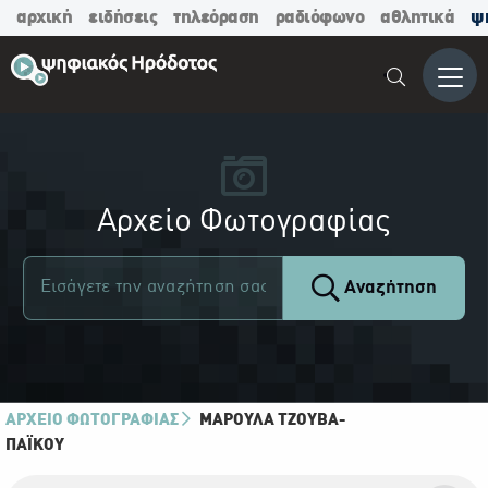
αρχική
ειδήσεις
τηλεόραση
ραδιόφωνο
αθλητικά
ψ
Μενο
Αρχείο Φωτογραφίας
Αναζήτηση
ΑΡΧΕΙΟ ΦΩΤΟΓΡΑΦΙΑΣ
ΜΑΡΟΎΛΑ ΤΖΟΎΒΑ-
ΠΑΪ́ΚΟΥ