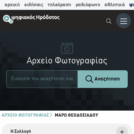
αρχική
ειδήσεις
τηλεόραση
ραδιόφωνο
αθλητικά
ψ
Μενο
Αρχείο Φωτογραφίας
Αναζήτηση
ΑΡΧΕΙΟ ΦΩΤΟΓΡΑΦΙΑΣ
ΜΆΡΩ ΘΕΟΔΟΣΙΆΔΟΥ
Η Συλλογή