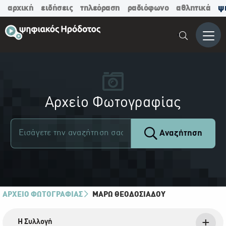
αρχική
ειδήσεις
τηλεόραση
ραδιόφωνο
αθλητικά
ψ
Μενο
Αρχείο Φωτογραφίας
Αναζήτηση
ΑΡΧΕΙΟ ΦΩΤΟΓΡΑΦΙΑΣ
ΜΆΡΩ ΘΕΟΔΟΣΙΆΔΟΥ
Η Συλλογή