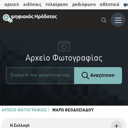
αρχική
ειδήσεις
τηλεόραση
ραδιόφωνο
αθλητικά
ψ
Μενο
Αρχείο Φωτογραφίας
Αναζήτηση
ΑΡΧΕΙΟ ΦΩΤΟΓΡΑΦΙΑΣ
ΜΆΡΩ ΘΕΟΔΟΣΙΆΔΟΥ
Η Συλλογή