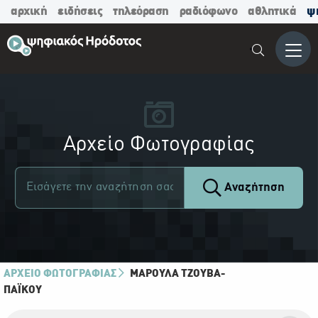
αρχική
ειδήσεις
τηλεόραση
ραδιόφωνο
αθλητικά
ψ
Μενο
Αρχείο Φωτογραφίας
Αναζήτηση
ΑΡΧΕΙΟ ΦΩΤΟΓΡΑΦΙΑΣ
ΜΑΡΟΎΛΑ ΤΖΟΎΒΑ-
ΠΑΪ́ΚΟΥ