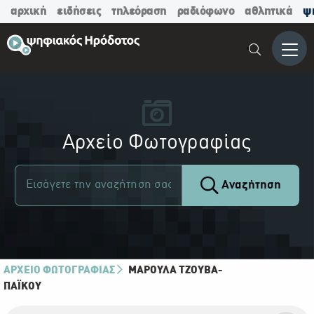
αρχική
ειδήσεις
τηλεόραση
ραδιόφωνο
αθλητικά
ψ
Μενο
Αρχείο Φωτογραφίας
Αναζήτηση
ΑΡΧΕΙΟ ΦΩΤΟΓΡΑΦΙΑΣ
ΜΑΡΟΎΛΑ ΤΖΟΎΒΑ-
ΠΑΪ́ΚΟΥ