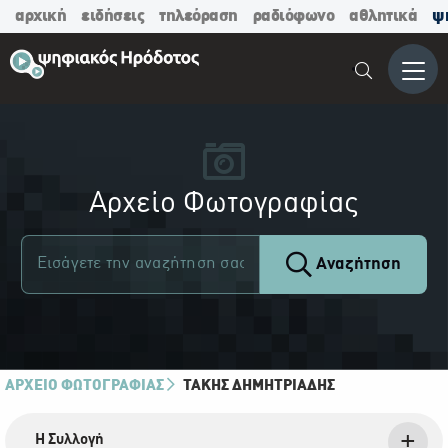
αρχική
ειδήσεις
τηλεόραση
ραδιόφωνο
αθλητικά
ψ
Μενο
Αρχείο Φωτογραφίας
Αναζήτηση
ΑΡΧΕΙΟ ΦΩΤΟΓΡΑΦΙΑΣ
ΤΆΚΗΣ ΔΗΜΗΤΡΙΆΔΗΣ
Η Συλλογή