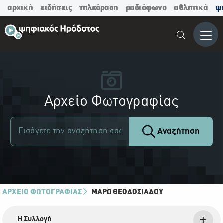
αρχική
ειδήσεις
τηλεόραση
ραδιόφωνο
αθλητικά
ψ
Μενο
Αρχείο Φωτογραφίας
Αναζήτηση
ΑΡΧΕΙΟ ΦΩΤΟΓΡΑΦΙΑΣ
ΜΆΡΩ ΘΕΟΔΟΣΙΆΔΟΥ
Η Συλλογή