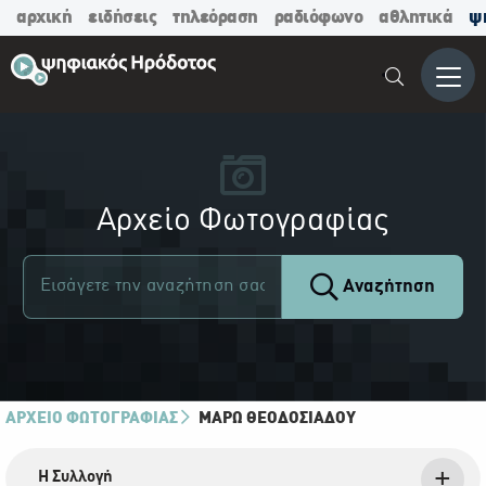
αρχική
ειδήσεις
τηλεόραση
ραδιόφωνο
αθλητικά
ψ
Μενο
Αρχείο Φωτογραφίας
Αναζήτηση
ΑΡΧΕΙΟ ΦΩΤΟΓΡΑΦΙΑΣ
ΜΆΡΩ ΘΕΟΔΟΣΙΆΔΟΥ
Η Συλλογή