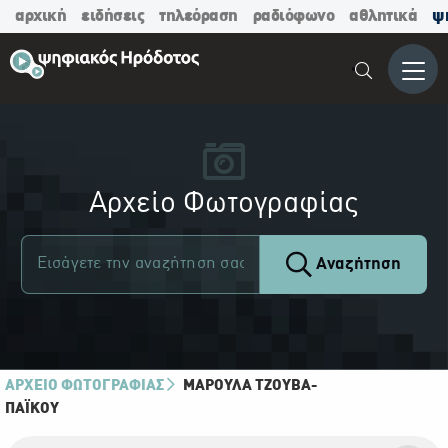
αρχική
ειδήσεις
τηλεόραση
ραδιόφωνο
αθλητικά
ψ
Μενο
Αρχείο Φωτογραφίας
Αναζήτηση
ΑΡΧΕΙΟ ΦΩΤΟΓΡΑΦΙΑΣ
ΜΑΡΟΎΛΑ ΤΖΟΎΒΑ-
ΠΑΪ́ΚΟΥ