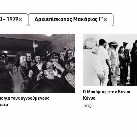
0 - 1979
Αρχιεπίσκοπος Μακάριος Γ’
Ο Μακάριος στην Κένυα
Κένυα
ς για τους αγνοούμενους
ωσία
1970