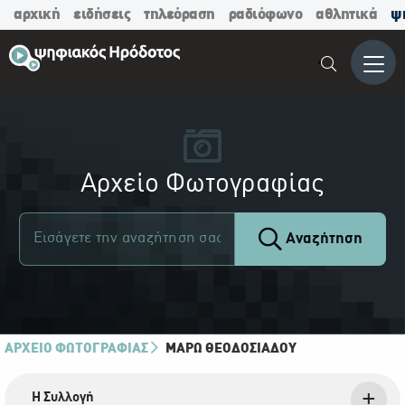
αρχική
ειδήσεις
τηλεόραση
ραδιόφωνο
αθλητικά
ψ
Μενο
Αρχείο Φωτογραφίας
Αναζήτηση
ΑΡΧΕΙΟ ΦΩΤΟΓΡΑΦΙΑΣ
ΜΆΡΩ ΘΕΟΔΟΣΙΆΔΟΥ
Η Συλλογή