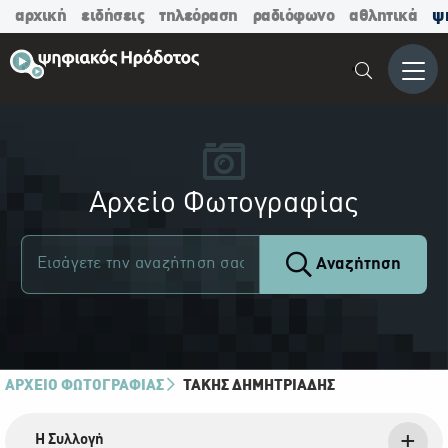
αρχική
ειδήσεις
τηλεόραση
ραδιόφωνο
αθλητικά
ψ
Μενο
Αρχείο Φωτογραφίας
Αναζήτηση
ΑΡΧΕΙΟ ΦΩΤΟΓΡΑΦΙΑΣ
ΤΆΚΗΣ ΔΗΜΗΤΡΙΆΔΗΣ
Η Συλλογή