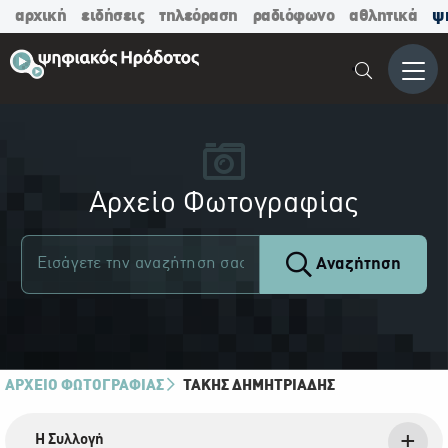
αρχική
ειδήσεις
τηλεόραση
ραδιόφωνο
αθλητικά
ψ
Μενο
Αρχείο Φωτογραφίας
Αναζήτηση
ΑΡΧΕΙΟ ΦΩΤΟΓΡΑΦΙΑΣ
ΤΆΚΗΣ ΔΗΜΗΤΡΙΆΔΗΣ
Η Συλλογή