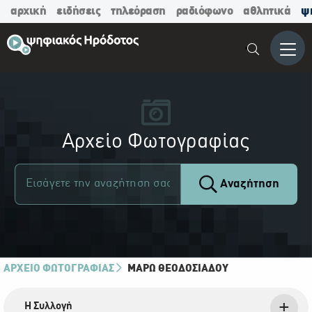
αρχική
ειδήσεις
τηλεόραση
ραδιόφωνο
αθλητικά
ψ
Μενο
Αρχείο Φωτογραφίας
Αναζήτηση
ΑΡΧΕΙΟ ΦΩΤΟΓΡΑΦΙΑΣ
ΜΆΡΩ ΘΕΟΔΟΣΙΆΔΟΥ
Η Συλλογή