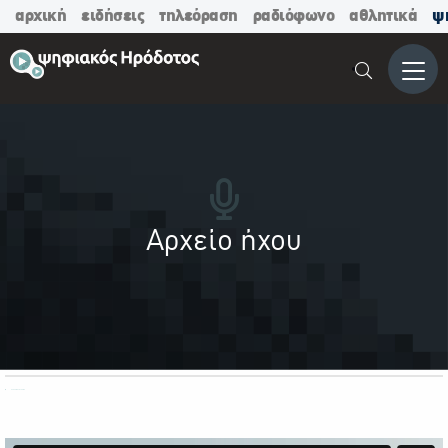
αρχική
ειδήσεις
τηλεόραση
ραδιόφωνο
αθλητικά
ψ
Μενο
Αρχείο ήχου
ΟΛΕΣ ΟΙ ΚΑΤΗΓΟΡΙΕΣ