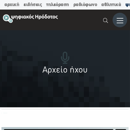
αρχική
ειδήσεις
τηλεόραση
ραδιόφωνο
αθλητικά
ψ
Μενο
Αρχείο ήχου
ΟΛΕΣ ΟΙ ΚΑΤΗΓΟΡΙΕΣ