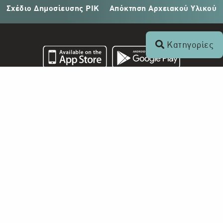
Σχέδιο Δημοσίευσης ΡΙΚ
Απόκτηση Αρχειακού Υλικού
Κατηγορίες
Επικοινωνία
+357 22 862 000
Ραδιοφωνικό Ίδρυμα Κύπρου
Τ.Θ. 24824
1397 Λευκωσία, Κύπρος
info@digital-herodotus.eu