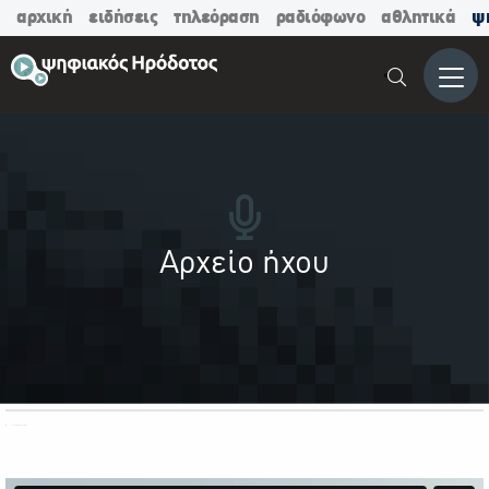
αρχική
ειδήσεις
τηλεόραση
ραδιόφωνο
αθλητικά
ψ
Μενο
Αρχείο ήχου
ΟΛΕΣ ΟΙ ΚΑΤΗΓΟΡΙΕΣ